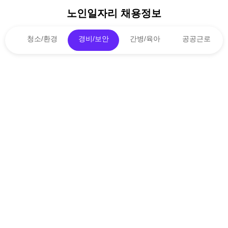
노인일자리 채용정보
청소/환경
경비/보안
간병/육아
공공근로