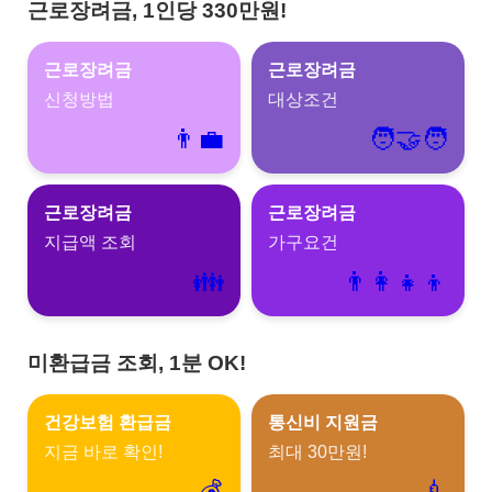
근로장려금, 1인당 330만원!
근로장려금
근로장려금
신청방법
대상조건
👨‍💼
🧑‍🤝‍🧑
근로장려금
근로장려금
지급액 조회
가구요건
👪
👨‍👩‍👧‍👦
미환급금 조회, 1분 OK!
건강보험 환급금
통신비 지원금
지금 바로 확인!
최대 30만원!
💰
💉